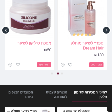
לא טוב
טוב
דירוג:
המשך
ספריי לשיער מוחלק
מסכת סיליקון לשיער
Dream Hair
₪50
₪130
הוסף לסל
הוסף לסל
להיטי המכירות של מון
מוצרים שצפית
המוצרים הנצפים
פלטין
לאחרונה
ביותר
חלק
מסכה לשיער מוחלק הי-לורן פרימיום 2 №
ספריי לשיער מוחלק Dream Hair