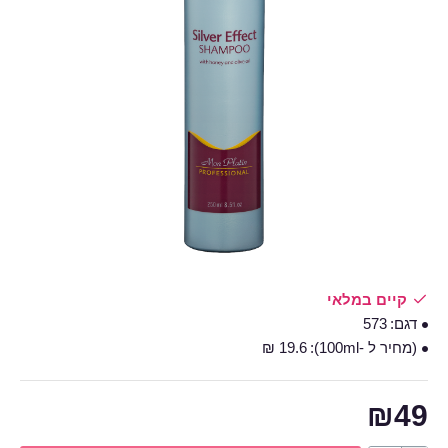
קיים במלאי
דגם:
573
(מחיר ל -100ml):
19.6 ₪
₪49