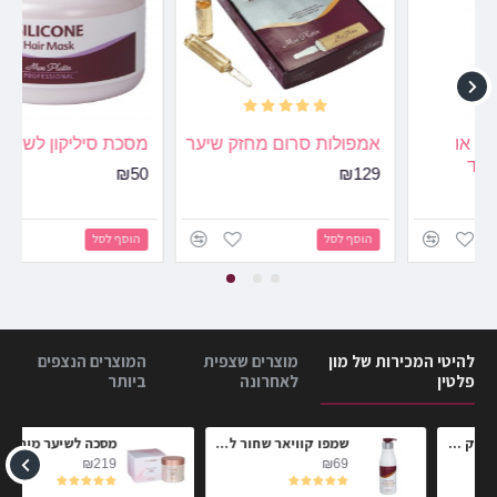
המשך
אמפולות סרום מחזק שיער
מסכת סיליקון לשיער
₪50
₪129
הוסף לסל
הוסף לסל
להיטי המכירות של מון
מוצרים שצפית
המוצרים הנצפים
פלטין
לאחרונה
ביותר
שמפו לשיער מוחלק הי-לורן פרימיום 1 №
שמפו קוויאר שחור לשיער מוחלק
₪69
₪109