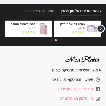
להיטי המכירות של מון פלטין
המוצרים הנצפים ביותר
חלק
מסכה לשיער מוחלק הי-לורן פרימיום 2 №
ספריי לשיער מוחלק Dream Hair
₪130
₪219
א משי תעשיות קוסמטיקה בע"מ
שמעון הבורסקאי 8, בת ים
הפייסבוק של מון פלטין
מון פלטין באינסטגרם