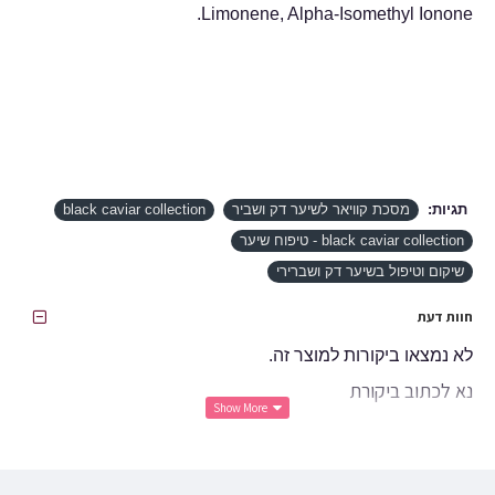
Limonene, Alpha-Isomethyl Ionone.
תגיות:
מסכת קוויאר לשיער דק ושביר
black caviar collection
black caviar collection - טיפוח שיער
שיקום וטיפול בשיער דק ושברירי
חוות דעת
לא נמצאו ביקורות למוצר זה.
נא לכתוב ביקורת
שם פרטי:
ביקורת: