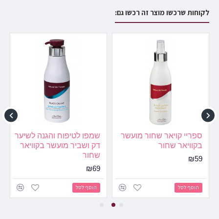
לקוחות שרכשו מוצר זה רכשו גם:
נא לשים לב:
HTML לא יתורגם!
לא טוב
טוב
דירוג:
המשך
ספריי קויאר שחור מועשר
שמפו לטיפוח והגנה לשיער
בקוויאר שחור
דק ושביר מועשר בקוויאר
שחור
₪59
₪69
הוסף לסל
הוסף לסל