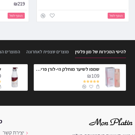
₪219
הוסף לסל
הוסף לסל
להיטי המכירות של מון פלטין
מוצרים שצפית לאחרונה
המוצרים הנ
שמפו לשיער מוחלק הי-לורן פרימיום 1 №
ש
9
₪109
מ
יצירת קשר