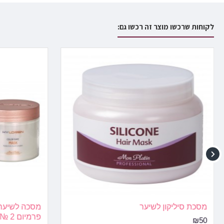
רותי כהן
לקוחות שרכשו מוצר זה רכשו גם:
מאז שאני משתמשת בטיפות האלה השיער בריא ולא נושר
נא לכתוב ביקורת
שם פרטי:
ביקורת:
נא לשים לב:
HTML לא יתורגם!
לא טוב
טוב
דירוג:
מסכת סיליקון לשיער
מסכה לשיער פ
פרמיום 2 №
₪50
המשך