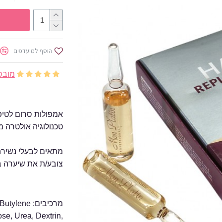
הוסף למועדפים
מובסס על
אמפולות סרום לטיפו
מתאים לבעלי נשירה 
צובע/ת את שיערה ב
מרכיבים: e
ose, Urea, Dextrin,