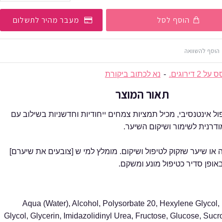
הוסף לסל
מעבר מהיר לתשלום
הוסף להשוואה
 2 דירוגים.
-
נא לכתוב ביקורת
תאור המוצר
ל אינטנסיבי, מכיל תמציות צמחים ייחודיות וחדשניות בשילוב עם
או שיער שזקוק לטיפול ושיקום. מומלץ למי ש [צובעים את שיערם]
אופן סדיר כטיפול מונע ומשקם.
Aqua (Water), Alcohol, Polysorbate 20, Hexylene Glycol, Butylen
Glycol, Glycerin, Imidazolidinyl Urea, Fructose, Glucose, Sucr