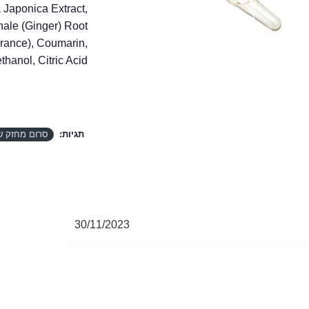
a Japonica Extract,
nale (Ginger) Root
rance), Coumarin,
anol, Citric Acid.
תגיות:
סרום מחזק ש
30/11/2023