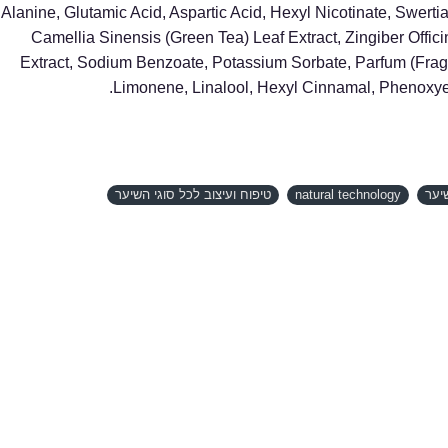
Alanine, Glutamic Acid, Aspartic Acid, Hexyl Nicotinate, Swerti
Camellia Sinensis (Green Tea) Leaf Extract, Zingiber Offici
Extract, Sodium Benzoate, Potassium Sorbate, Parfum (Frag
Limonene, Linalool, Hexyl Cinnamal, Phenoxyeth
יער
natural technology
טיפוח ועיצוב לכל סוגי השיער