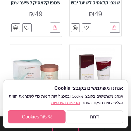
שמפו קלאסיק לשיער יבש
שמפו קלאסיק לשיער שמן
₪49
₪49
אנחנו משתמשים בקובצי Cookie
אנחנו משתמשים בקובצי Cookie ובטכנולוגיות דומות כדי לשפר את חוויית
הגלישה ואת תפקוד האתר.
מדיניות הפרטיות
.
MON PLATIN
Black Caviar
סינון מתקדם
HYLOREN
Collection
דחה
אישור Cookies
(מחיר ל -100ml):
45 ₪
(מחיר ל -100ml):
39.8
-
-
₪
תרמו בילדר