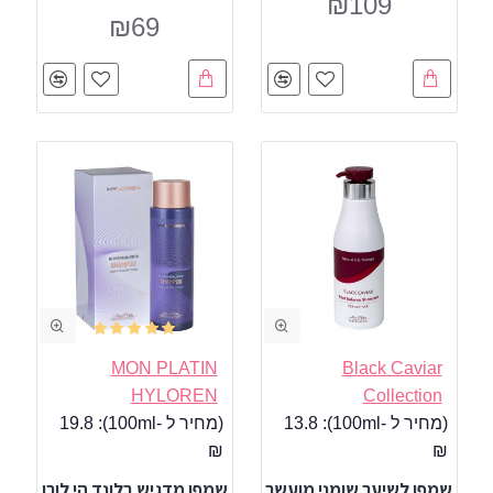
₪109
₪69
MON PLATIN
Black Caviar
HYLOREN
Collection
(מחיר ל -100ml):
13.8
(מחיר ל -100ml):
19.8
₪
₪
שמפו לשיער שומני מועשר
שמפו מדגיש בלונד הי לורן