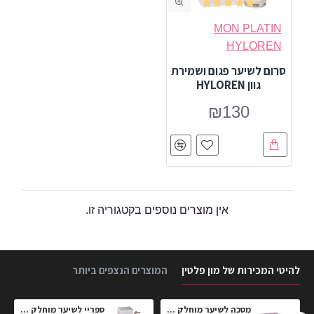
MON PLATIN
HYLOREN
סרום לשיער פגום ושמירת
גוון HYLOREN
₪130
אין מוצרים נוספים בקטגוריה זו.
להיטי המכירות של מון פלטין
המוצרים הנצפים ביותר
חלק
מסכה לשיער מוחלק הי-לורן פרימיום 2 №
ספריי לשיער מוחלק Dream Hair