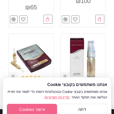
₪100
₪65
אנחנו משתמשים בקובצי Cookie
Black Caviar
Black Caviar
אנחנו משתמשים בקובצי Cookie ובטכנולוגיות דומות כדי לשפר את חוויית
Collection
Collection
הגלישה ואת תפקוד האתר.
מדיניות הפרטיות
.
סינון מתקדם
אמפולה טיפולית
אמפולות סרום מחזק שיער
דחה
אישור Cookies
₪129
₪30