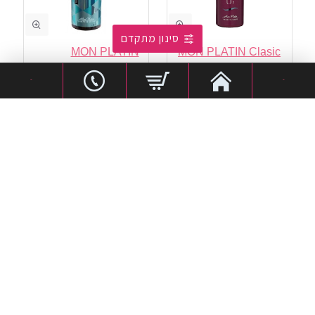
סינון מתקדם
MON PLATIN
MON PLATIN Clasic
(מחיר ל -100ml):
7 ₪
Fashionista
-
-
(מחיר ל -100ml):
46 ₪
מרכך שיער קלאסיק
סילבר אפקט קצף לחפיפה
₪35
₪69